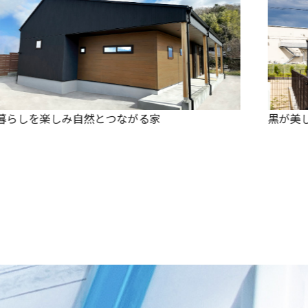
黒が美しいワンランク上の家
見せ梁の